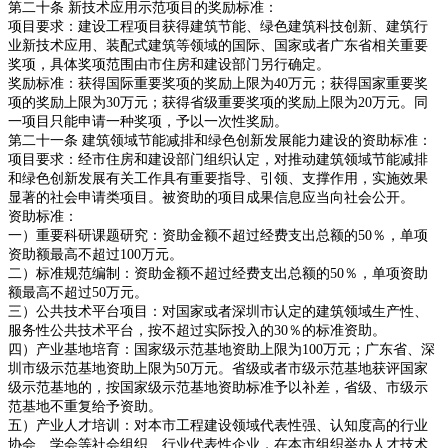
第二十条 新技术应用示范项目的奖励标准：
项目要求：建设工程项目获得建筑节能、绿色建筑科技创新、建筑行
业新技术应用、装配式建筑等领域的国际、国家或者广东省相关重要
奖项，具体奖项范围由市住房和建设部门另行确定。
奖励标准：获得国际重要奖项的奖励上限为40万元；获得国家重要奖
项的奖励上限为30万元；获得省级重要奖项的奖励上限为20万元。同
一项目只能申请一种奖项，予以一次性奖励。
第二十一条 建筑领域节能减排和绿色创新发展能力建设的资助标准：
项目要求：经市住房和建设部门组织认定，对推动建筑领域节能减排
和绿色创新发展有关工作具有重要指导、引领、支撑作用，实施效果
显著的社会申请类项目。被资助的项目成果信息应当向社会公开。
资助标准：
一）重要科研课题研究：资助金额不超过经费支出总额的50％，单项
资助额最高不超过100万元。
二）标准规范编制：资助金额不超过经费支出总额的50％，单项资助
额最高不超过50万元。
三）公共技术平台项目：对国家或者深圳市认定的建筑领域生产性、
服务性公共技术平台，按不超过实际投入的30％的标准资助。
四）产业基地培育：国家级示范基地资助上限为100万元；广东省、深
圳市级示范基地资助上限为50万元。省级或者市级示范基地获评国家
级示范基地的，按国家级示范基地资助标准予以补差，省级、市级示
范基地不重复给予资助。
五）产业人才培训：对本市工程建设领域代表性强、认知度高的行业
协会、学会等社会组织、行业代表性企业，在本市组织举办人才技术