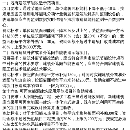
一）既有建筑节能改造示范项目。
项目要求：通过节能量审核，单位建筑面积能耗下降不低于10％；按
规定应当安装用电等能耗分项计量装置和建筑能耗实时监测设备的，
改造单位应当将监测数据实时传输至深圳市建筑能耗监测平台数据中
心。
资助标准：单位建筑面积能耗下降20％及以上的，受益面积每平方米
补贴30元；单位建筑面积能耗下降10％（含）至20％（不含）的，受
益面积每平方米补贴15—30元。资助金额不超过申请项目改造成本的
40％，上限为300万元。
二）既有建筑外窗或者外遮阳节能改造示范项目。
项目要求：建筑外窗节能改造的，应当符合深圳市建筑节能设计规范
中对外窗的技术要求；建筑外遮阳节能改造的，应当符合国家建筑遮
阳工程技术规范的技术要求。
资助标准：按照窗面积每平方米补贴150元；对同时实施建筑外窗和外
遮阳节能改造的，按照窗面积每平方米补贴250元。资助金额不超过申
请项目改造成本的30％，上限为100万元。
第十六条 可再生能源建筑应用示范项目的资助标准：
项目要求：太阳能光热工程、光伏工程应当通过能效测评。新建建筑
应当采用可再生能源与建筑一体化方式建设，既有建筑利用可再生能
源的项目应当完成设计验算并通过验收。
资助标准：对于太阳能光热项目，每平方米集热板面积补贴390元，资
助金额不超过光热项目工程费用的30％，上限为200万元；按规定必须
安装太阳能热水系统的项目不予资助。
对于太阳能光伏项目，根据年度实际发电量对项目投资主体给予0．4