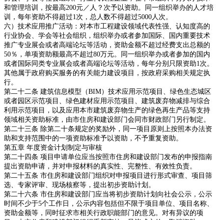
和管理培训，按最高200元／人？次予以资助。同一组织举办的人才培
训，每年资助不得超过1次，总人数不得超过5000人次。
六）技术应用推广活动：对本市工程建设领域代表性强、认知度高的
行业协会、学会等社会组织，组织举办或者参加国际、国内重要技术
推广专业展会或者高端论坛等活动，资助金额不超过经费支出总额的
50％，单项资助额最高不超过80万元。同一组织举办或者参加的国内
或者国际同类专业展会或者高端论坛等活动，每年分别只限资助1次。
其他属于政府购买服务的有关能力建设项目，按政府采购相关规定执
行。
第二十二条 建筑信息模型（BIM）技术应用示范项目、绿色生态城区
或者园区示范项目、绿色建材应用示范项目、建筑废弃物减排与综合
利用示范项目，以及应用本市建筑废弃物生产的绿色再生产品等支持
领域相关资助标准，由市住房和建设部门会同市财政部门另行制定。
第二十三条 除第二十条规定的奖励外，同一项目原则上按照本办法资
助和支持范围中的一项资助标准予以资助，不予重复资助。
第五章 年度资金计划制定与审核
第二十四条 项目申请单位应当按照市住房和建设部门发布的申报指南
提出资助申请，并对申报材料的真实性、完整性、有效性负责。
第二十五条 市住房和建设部门组织对申报项目进行形式审查、项目筛
选、专家评审、现场核察等，提出初步资助计划。
第二十六条 市住房和建设部门应当将初步资助计划向社会公示，公示
时间不少于5个工作日，公示内容包括但不限于项目单位、项目名称、
资助金额等，同时征求市相关行政职能部门的意见。对有异议的项