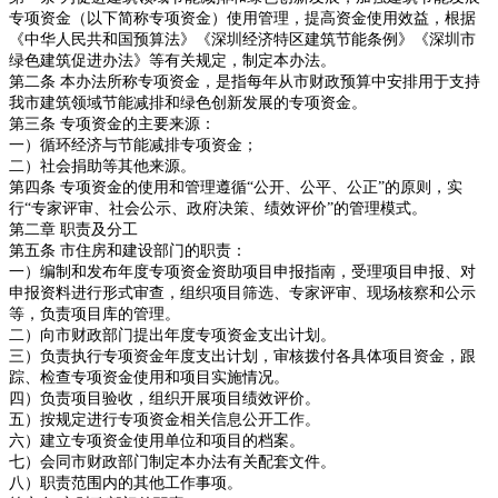
专项资金（以下简称专项资金）使用管理，提高资金使用效益，根据
《中华人民共和国预算法》《深圳经济特区建筑节能条例》《深圳市
绿色建筑促进办法》等有关规定，制定本办法。
第二条 本办法所称专项资金，是指每年从市财政预算中安排用于支持
我市建筑领域节能减排和绿色创新发展的专项资金。
第三条 专项资金的主要来源：
一）循环经济与节能减排专项资金；
二）社会捐助等其他来源。
第四条 专项资金的使用和管理遵循“公开、公平、公正”的原则，实
行“专家评审、社会公示、政府决策、绩效评价”的管理模式。
第二章 职责及分工
第五条 市住房和建设部门的职责：
一）编制和发布年度专项资金资助项目申报指南，受理项目申报、对
申报资料进行形式审查，组织项目筛选、专家评审、现场核察和公示
等，负责项目库的管理。
二）向市财政部门提出年度专项资金支出计划。
三）负责执行专项资金年度支出计划，审核拨付各具体项目资金，跟
踪、检查专项资金使用和项目实施情况。
四）负责项目验收，组织开展项目绩效评价。
五）按规定进行专项资金相关信息公开工作。
六）建立专项资金使用单位和项目的档案。
七）会同市财政部门制定本办法有关配套文件。
八）职责范围内的其他工作事项。