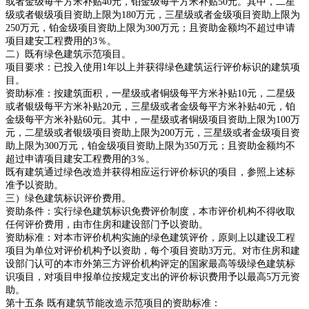
或者金级每平方米补贴40元，铂金级每平方米补贴50元。其中，二星
级或者银级项目资助上限为180万元，三星级或者金级项目资助上限为
250万元，铂金级项目资助上限为300万元；且资助金额均不超过申请
项目建安工程费用的3％。
二）既有绿色建筑示范项目。
项目要求：已投入使用1年以上并获得绿色建筑运行评价标识的建筑项
目。
资助标准：按建筑面积，一星级或者铜级每平方米补贴10元，二星级
或者银级每平方米补贴20元，三星级或者金级每平方米补贴40元，铂
金级每平方米补贴60元。其中，一星级或者铜级项目资助上限为100万
元，二星级或者银级项目资助上限为200万元，三星级或者金级项目资
助上限为300万元，铂金级项目资助上限为350万元；且资助金额均不
超过申请项目建安工程费用的3％。
既有建筑通过绿色改造并获得相应运行评价标识的项目，参照上述标
准予以资助。
三）绿色建筑标识评价费用。
资助条件：实行绿色建筑标识免费评价制度，本市评价机构不得收取
任何评价费用，由市住房和建设部门予以资助。
资助标准：对本市评价机构实施的绿色建筑评价，原则上以建设工程
项目为单位对评价机构予以资助，每个项目资助3万元。对市住房和建
设部门认可的本市外第三方评价机构评定的国家最高等级绿色建筑标
识项目，对项目申报单位按规定支出的评价标识费用予以最高5万元资
助。
第十五条 既有建筑节能改造示范项目的资助标准：