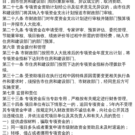
目，由市住房和建设部门组织重新审核。异议成立的，取消资助。
第二十七条 专项资金资助计划经公示及征求意见无异议的，由市住房
和建设部门将其纳入专项资金支出计划报送市财政部门审核。
第二十八条 市财政部门对年度资金支出计划进行审核并随部门预算项
目一并报市人大批准。
第二十九条 专项资金在申请受理、专家评审、预算评估、委托管理、
节能量审核、项目验收、绩效评价等过程中所需的管理经费，纳入市
住房和建设部门的部门预算。
第六章 资金拨付和管理
第三十条 市财政部门按照市人大批准后的专项资金年度支出计划，将
专项资金指标下达到市住房和建设部门。
第三十一条 市住房和建设部门按照下达的专项资金指标办理拨款手
续。
第三十二条 受资助项目在执行过程中因特殊原因需要变更相关执行条
件和要求时，须报告市住房和建设部门、市财政部门，经同意后方可
实施变更。
第七章 监督和责任
第三十三条 专项资金应当专款专用，严格按有关规定进行财务管理。
第三十四条 项目单位有以下情形之一的，追回专项资金，5年内不受理
其专项资金申请，按规定列入财政资助不诚信名单，向社会公开其违
法违规信息，并依法追究项目单位及其负责人和有关人员的责任：
一）提供虚假材料，骗取专项资金的；
二）同一项目多头或者重复申请市级财政资金资助且未及时退返的；
三）转移、侵占或者挪用专项资金的；