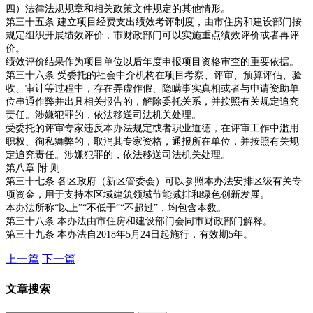
四）法律法规规章和相关政策文件规定的其他情形。
第三十五条 建立项目经费支出绩效考评制度，由市住房和建设部门按
规定组织开展绩效评价，市财政部门可以实施重点绩效评价或者再评
价。
绩效评价结果作为项目单位以后年度申报项目资格审查的重要依据。
第三十六条 受委托的社会中介机构在项目考察、评审、预算评估、验
收、审计等过程中，存在弄虚作假、隐瞒事实真相或者与申请资助单
位串通作弊并出具相关报告的，解除委托关系，并按照有关规定追究
责任。涉嫌犯罪的，依法移送司法机关处理。
受委托的评审专家违反本办法规定或者职业道德，在评审工作中滥用
职权、徇私舞弊的，取消其专家资格，通报所在单位，并按照有关规
定追究责任。涉嫌犯罪的，依法移送司法机关处理。
第八章 附 则
第三十七条 各区政府（新区管委会）可以参照本办法安排区级有关专
项资金，用于支持本区域建筑领域节能减排和绿色创新发展。
本办法所称“以上”“不低于”“不超过”，均包含本数。
第三十八条 本办法由市住房和建设部门会同市财政部门解释。
第三十九条 本办法自2018年5月24日起施行，有效期5年。
上一篇
下一篇
文章搜索