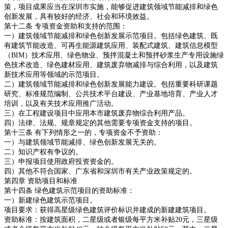
策，项目成果应当在深圳市实施，能够促进建筑领域节能减排和绿色
创新发展，具有较好的经济、社会和环境效益。
第十二条 专项资金资助和支持的范围：
一）建筑领域节能减排和绿色创新发展示范项目。包括绿色建筑、既
有建筑节能改造、可再生能源建筑应用、装配式建筑、建筑信息模型
（BIM）技术应用、绿色物业、预拌混凝土和预拌砂浆生产专用设施绿
色技术改造、绿色建材应用、建筑废弃物减排与综合利用，以及建筑
新技术应用等领域的示范项目。
二）建筑领域节能减排和绿色创新发展能力建设。包括重要科研课题
研究、标准规范编制、公共技术平台建设、产业基地培育、产业人才
培训，以及有关技术应用推广活动。
三）在工程建设项目中应用本市建筑废弃物综合利用产品。
四）法律、法规、规章规定的其他需要专项资金支持的项目。
第十三条 有下列情形之一的，专项资金不予资助：
一）与建筑领域节能减排、绿色创新发展无关的。
二）知识产权有争议的。
三）申报项目使用政府投资资金的。
四）其他不符合国家、广东省和深圳市有关产业政策规定的。
第四章 资助项目和标准
第十四条 绿色建筑示范项目的资助标准：
一）新建绿色建筑示范项目。
项目要求：获得高星级绿色建筑评价标识并建成的新建建筑项目。
资助标准：按建筑面积，二星级或者银级每平方米补贴20元，三星级