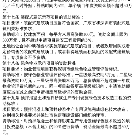
元／千瓦时补贴，补贴时间为5年。单个项目年度资助金额不超过50万
元。
第十七条 装配式建筑示范项目的资助标准：
项目要求：装配式建筑项目应当符合国家、广东省和深圳市装配式建
筑相关标准要求。
资助标准：按建筑面积，每平方米最高资助100元。资助金额上限为
500万元，且不超过申请项目建安工程费用的3％。
土地出让合同中明确要求实施装配式建筑的项目，或者政府回购或者
定价销售的装配式建筑项目，或者获得建筑面积奖励的装配式建筑项
目，专项资金不予资助。
第十八条 绿色物业示范项目的资助标准：
项目要求：物业管理项目获得深圳市级绿色物业管理评价标识。
资助标准：按绿色物业管理评价标准，一星级最高资助5万元，二星级
最高资助10万元，三星级最高资助20万元，总资助额不超过前一年度
物业管理费总额的20％。同一项目获得更高星级标识的，申请资助额
度应当扣减之前已申请相应等级标识的资助金额。
第十九条 预拌混凝土和预拌砂浆生产专用设施绿色技术改造工程的资
助标准：
项目要求：预拌混凝土和预拌砂浆生产专用设施完成绿色技术改造，
达到相关标准要求并通过市住房和建设部门组织的评审。
资助标准：对预拌混凝土和预拌砂浆生产专用设施绿色技术改造的项
目投资总额（不含土建）的20％进行资助，资助金额最高不超过50万
元。